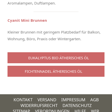
Aromalampen, Duftlampen.
Cyanit Mini Brunnen
Kleiner Brunnen mit geringem Platzbedarf für Balkon,
Wohnung, Böro, Praxis oder Wintergarten.
EUKALYPTUS BIO ÄTHERISCHES ÖL
FICHTENNADEL ÄTHERISCHES ÖL
KONTAKT
VERSAND
IMPRESSUM
AGB
WIDERRUFSRECHT
DATENSCHUTZ
SITEMAP
VERORDNUNGEN
HILFE
WIR