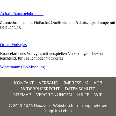
Achat - Natursteinbrunnen
Zimmerbrunnen mit Flußachat Quellstein und Achatschips, Pumpe mit
Beleuchtung.
Orient Votivglas
Broncefarbenes Votivglas mit verspielten Verzierungen. Dezent
leuchtend, für Teelicht oder Votivkerze.
Wintertraum Öle-Mischung
KONTAKT
VERSAND
IMPRESSUM
AGB
WIDERRUFSRECHT
DATENSCHUTZ
SITEMAP
VERORDNUNGEN
HILFE
WIR
© 2013-2026 Neoaveo - Webshop für die angenehmen
Dinge im Leben.