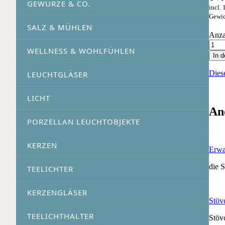
GEWÜRZE & CO.
incl.
Gewic
SALZ & MÜHLEN
Anza
WELLNESS & WOHLFÜHLEN
In 
Dies
LEUCHTGLÄSER
LICHT
An
PORZELLAN LEUCHTOBJEKTE
KERZEN
Erwa
die 
TEELICHTER
KERZENGLÄSER
Stöv
TEELICHTHALTER
Stöv