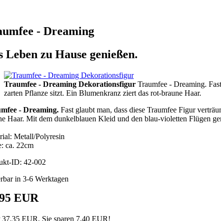
aumfee - Dreaming
s Leben zu Hause genießen.
Traumfee - Dreaming Dekorationsfigur
Traumfee - Dreaming. Fast 
zarten Pflanze sitzt. Ein Blumenkranz ziert das rot-braune Haar.
mfee - Dreaming.
Fast glaubt man, dass diese Traumfee Figur verträum
ne Haar. Mit dem dunkelblauen Kleid und den blau-violetten Flügen geni
ial: Metall/Polyresin
: ca. 22cm
ukt-ID: 42-002
erbar in 3-6 Werktagen
,95 EUR
37,35 EUR, Sie sparen 7,40 EUR!