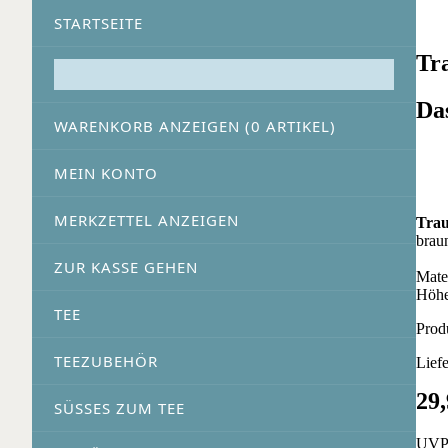
STARTSEITE
Tr
Da
WARENKORB ANZEIGEN (
0
ARTIKEL)
MEIN KONTO
MERKZETTEL ANZEIGEN
Trau
brau
ZUR KASSE GEHEN
Mater
Höhe
TEE
Prod
TEEZUBEHÖR
Lief
29
SÜSSES ZUM TEE
UVP 