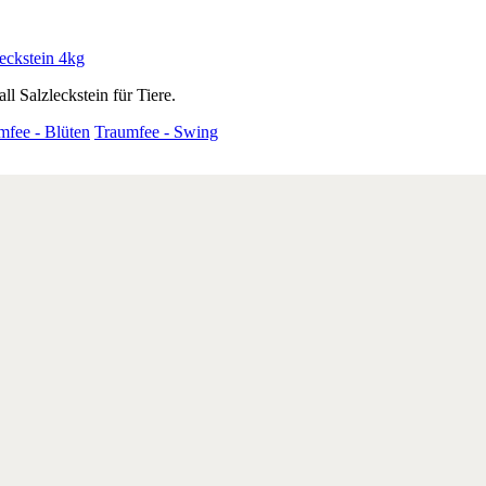
leckstein 4kg
all Salzleckstein für Tiere.
mfee - Blüten
Traumfee - Swing