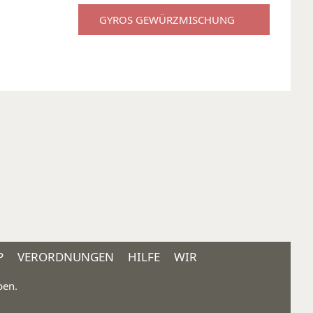
GYROS GEWÜRZMISCHUNG
P
VERORDNUNGEN
HILFE
WIR
ben.