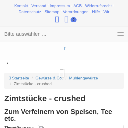
Kontakt
/
Versand
/
Impressum
/
AGB
/
Widerrufsrecht
/
Datenschutz
/
Sitemap
/
Verordnungen
/
Hilfe
/
Wir
0
Bitte auswählen ...
Toggle
navigation
.
Startseite
Gewürze & Co.
Mühlengewürze
Zimtstücke - crushed
Zimtstücke - crushed
Zum Verfeinern von Speisen, Tee
etc.
Zimtstücke
von