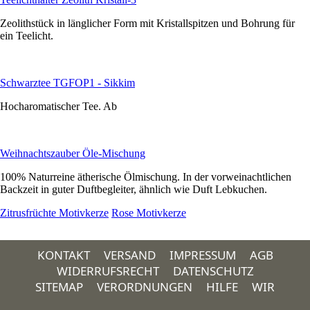
Zeolithstück in länglicher Form mit Kristallspitzen und Bohrung für
ein Teelicht.
Schwarztee TGFOP1 - Sikkim
Hocharomatischer Tee. Ab
Weihnachtszauber Öle-Mischung
100% Naturreine ätherische Ölmischung. In der vorweinachtlichen
Backzeit in guter Duftbegleiter, ähnlich wie Duft Lebkuchen.
Zitrusfrüchte Motivkerze
Rose Motivkerze
KONTAKT
VERSAND
IMPRESSUM
AGB
WIDERRUFSRECHT
DATENSCHUTZ
SITEMAP
VERORDNUNGEN
HILFE
WIR