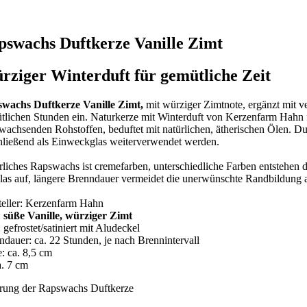
pswachs Duftkerze Vanille Zimt
rziger Winterduft für gemütliche Zeit
wachs Duftkerze Vanille Zimt,
mit würziger Zimtnote, ergänzt mit ve
tlichen Stunden ein. Naturkerze mit Winterduft von Kerzenfarm Hahn fü
wachsenden Rohstoffen, beduftet mit natürlichen, ätherischen Ölen. Dur
hließend als Einweckglas weiterverwendet werden.
rliches Rapswachs ist cremefarben, unterschiedliche Farben entstehen 
las auf, längere Brenndauer vermeidet die unerwünschte Randbildung 
teller: Kerzenfarm Hahn
:
süße Vanille, würziger Zimt
 gefrostet/satiniert mit Aludeckel
ndauer: ca. 22 Stunden, je nach Brennintervall
: ca. 8,5 cm
a. 7 cm
rung der Rapswachs Duftkerze