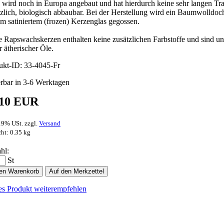
 wird noch in Europa angebaut und hat hierdurch keine sehr langen Tr
nzlich, biologisch abbaubar. Bei der Herstellung wird ein Baumwolldoc
im satiniertem (frozen) Kerzenglas gegossen.
e Rapswachskerzen enthalten keine zusätzlichen Farbstoffe und sind un
r ätherischer Öle.
ukt-ID: 33-4045-Fr
erbar in 3-6 Werktagen
,10 EUR
 19% USt. zzgl.
Versand
ht: 0.35 kg
hl:
St
den Warenkorb
Auf den Merkzettel
es Produkt weiterempfehlen