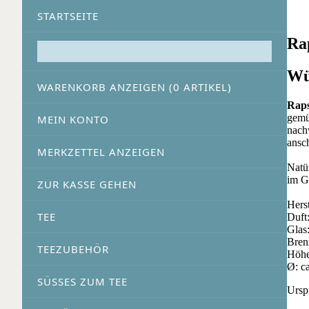
STARTSEITE
Ra
Wü
WARENKORB ANZEIGEN (
0
ARTIKEL)
Raps
gemü
MEIN KONTO
nach
ansc
MERKZETTEL ANZEIGEN
Natü
im G
ZUR KASSE GEHEN
Hers
TEE
Duft
Glas:
Bren
TEEZUBEHÖR
Höhe
Ø: c
SÜSSES ZUM TEE
Ursp