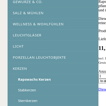
GEWÜRZE & CO.
Raps
pfla
und 
SALZ & MÜHLEN
Dies
reine
WELLNESS & WOHLFÜHLEN
Prod
LEUCHTGLÄSER
Lief
LICHT
11
PORZELLAN LEUCHTOBJEKTE
incl.
Gewic
KERZEN
Anza
Rapswachs Kerzen
In 
Dies
Stabkerzen
Sternkerzen