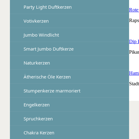
Party Light Duftkerzen
Rote
Raps
Votivkerzen
Jumbo Windlicht
Dip 
Smart Jumbo Duftkerze
Pika
Naturkerzen
Hamb
Ätherische Öle Kerzen
Stad
Stumpenkerze marmoriert
Engelkerzen
Spruchkerzen
Chakra Kerzen