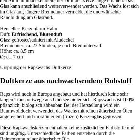
den Aluminiumdeckel bleibt der Duft der Kerze lange erhalten. Das
Glas kann anschließend weiterverwendet werden. Das Wachs löst sich
im Glas auf, längere Brenndauer vermeidet die unerwünschte
Randbildung am Glasrand.
Hersteller: Kerzenfarm Hahn
Duft:
Erfrischend, Blütenduft
Glas: gefrostet/satiniert mit Aludeckel
Brenndauer: ca. 22 Stunden, je nach Brennintervall
Höhe: ca. 8,5 cm
Ø: ca. 7 cm
Ursprung der Rapswachs Duftkerze
Duftkerze aus nachwachsendem Rohstoff
Raps wird noch in Europa angebaut und hat hierdurch keine sehr
langen Transportwege aus Übersee hinter sich. Rapswachs ist 100%
pflanzlich, biologisch abbaubar. Bei der Herstellung wird ein
Baumwolldocht verwendet, das Wachs mit reinen ätherischen Ölen
angereichert und im satiniertem (frozen) Kerzenglas gegossen.
Diese Rapswachskerzen enthalten keine zusätzlichen Farbstoffe und
sind ungiftig. Unterschiedliche Farben entstehen durch die
Beimengung reiner ätherischer Öle.