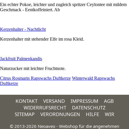
Ein echter Pokoe, leichter und zugleich spritzer Ceylontee mit mildem
Geschmack - Eentkoffeiniert. Ab
Kerzenhalter - Nachtlicht
Kerzenhalter mit stehender Elfe im rosa Kleid.
Jackfruit Palmenkandis
Naturzucker mit leichter Fruchtnote.
Citrus Rosmarin Rapswachs Duftkerze
Winterwald Rapswachs
Duftkerze
KONTAKT
VERSAND
IMPRESSUM
AGB
WIDERRUFSRECHT
DATENSCHUTZ
SITEMAP
VERORDNUNGEN
HILFE
WIR
© 2013-2026 Neoaveo - Webshop für die angenehmen