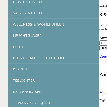
GEWÜRZE & CO.
Lief
SALZ & MÜHLEN
3,
WELLNESS & WOHLFÜHLEN
incl.
Gewic
LEUCHTGLÄSER
Anza
LICHT
In 
Dies
PORZELLAN LEUCHTOBJEKTE
KERZEN
An
TEELICHTER
KERZENGLÄSER
Mura
Farb
Heavy Kerzengläser