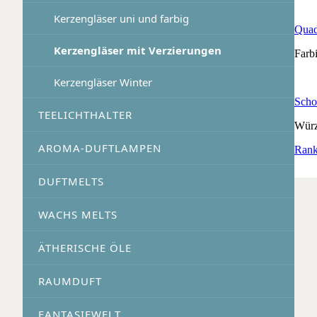
Kerzengläser uni und farbig
Quad
Kerzengläser mit Verzierungen
Farb
Kerzengläser Winter
Scho
TEELICHTHALTER
Würz
AROMA-DUFTLAMPEN
Rank
DUFTMELTS
WACHS MELTS
ÄTHERISCHE ÖLE
RAUMDUFT
FANTASIEWELT