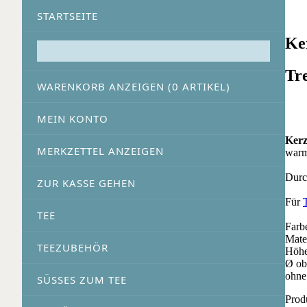
STARTSEITE
Ke
Tr
WARENKORB ANZEIGEN (
0
ARTIKEL)
MEIN KONTO
Kerz
MERKZETTEL ANZEIGEN
warm
Durc
ZUR KASSE GEHEN
Für
TEE
Farbe
Mater
TEEZUBEHÖR
Höhe
Ø ob
ohne
SÜSSES ZUM TEE
Prod