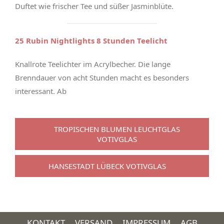
Duftet wie frischer Tee und süßer Jasminblüte.
25 Rubin Nightlights 8 Stunden Teelicht
Knallrote Teelichter im Acrylbecher. Die lange
Brenndauer von acht Stunden macht es besonders
interessant. Ab
TROPISCHEN BLUMEN LEUCHTGLAS
VOTIVGLAS
HANSESTADT LÜBECK VOTIVGLAS
KONTAKT
VERSAND
IMPRESSUM
AGB