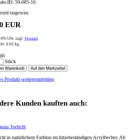
ukt-ID: 59-085-10
erzeit ungewiss
30 EUR
 19% USt. zzgl.
Versand
ht: 0.02 kg
hl:
Stück
den Warenkorb
Auf den Merkzettel
es Produkt weiterempfehlen
dere Kunden kauften auch:
grau Teelicht
icht in natürlichem Farbton im hitzebeständigen Acrylbecher. Ab