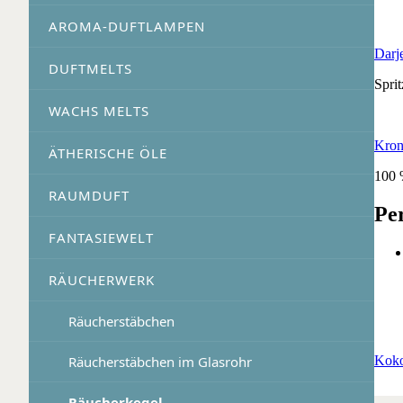
AROMA-DUFTLAMPEN
Darj
DUFTMELTS
Sprit
WACHS MELTS
Kron
ÄTHERISCHE ÖLE
100 
RAUMDUFT
Pe
FANTASIEWELT
RÄUCHERWERK
Räucherstäbchen
Räucherstäbchen im Glasrohr
Koko
Räucherkegel