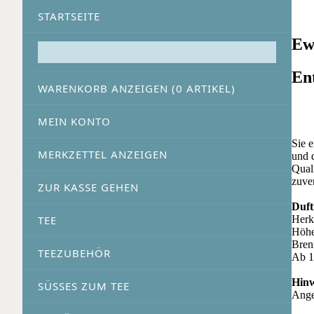
STARTSEITE
Ew
En
WARENKORB ANZEIGEN (
0
ARTIKEL)
MEIN KONTO
Sie 
MERKZETTEL ANZEIGEN
und 
Qual
zuve
ZUR KASSE GEHEN
Duft
Herk
TEE
Höhe
Bren
TEEZUBEHÖR
Ab 1
Hinw
SÜSSES ZUM TEE
Angeb