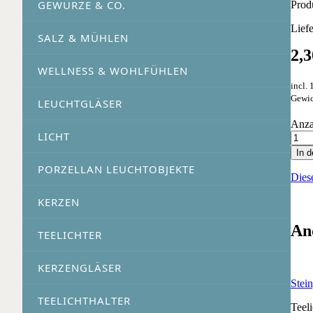
GEWÜRZE & CO.
Prod
Lief
SALZ & MÜHLEN
2,
WELLNESS & WOHLFÜHLEN
incl.
Gewic
LEUCHTGLÄSER
Anza
LICHT
In 
PORZELLAN LEUCHTOBJEKTE
Dies
KERZEN
An
TEELICHTER
KERZENGLÄSER
Stein
TEELICHTHALTER
Teel