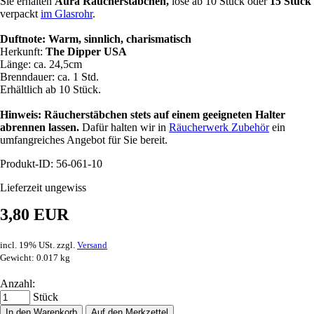
Sie erhalten
Aura Räucherstäbchen,
lose ab 10 Stück oder
15 Stück
verpackt
im Glasrohr
.
Duftnote: Warm, sinnlich, charismatisch
Herkunft:
The Dipper USA
Länge: ca. 24,5cm
Brenndauer: ca. 1 Std.
Erhältlich ab 10 Stück.
Hinweis: Räucherstäbchen stets auf einem geeigneten Halter
abrennen lassen.
Dafür halten wir in
Räucherwerk Zubehör
ein
umfangreiches Angebot für Sie bereit.
Produkt-ID: 56-061-10
Lieferzeit ungewiss
3,80 EUR
incl. 19% USt. zzgl.
Versand
Gewicht: 0.017 kg
Anzahl:
Stück
In den Warenkorb
Auf den Merkzettel