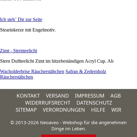
Ich steh´ Dir zur Seite
Stearinkerze mit Engelmotiv.
Zimt - Sternteelicht
Stern Duftteelicht Zimt im hitzebeständigen Acryl Cup. Ab
Wacholderbrise Räucherstäbchen
Safran & Zedernholz
Räucherstäbchen
KONTAKT
VERSAND
IMPRESSUM
AGB
WIDERRUFSRECHT
DATENSCHUTZ
SITEMAP
VERORDNUNGEN
HILFE
WIR
© 2013-2026 Neoaveo - Webshop für die angenehmen
Dinge im Leben.