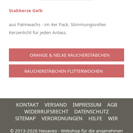
Stabkerze Gelb
aus Palmwachs - im 4er Pack. Stimmungsvolles
Kerzenlicht für jeden Anlass.
ORANGE & NELKE RÄUCHERSTÄBCHEN
RÄUCHERSTÄBCHEN FLITTERWOCHEN
KONTAKT
VERSAND
IMPRESSUM
AGB
WIDERRUFSRECHT
DATENSCHUTZ
SITEMAP
VERORDNUNGEN
HILFE
WIR
© 2013-2026 Neoaveo - Webshop für die angenehmen