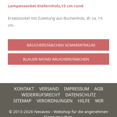
Lampensockel-Kiefernholz,15 cm rund
Ersatzsockel mit Zuleitung aus Buchenholz, Ø: ca. 15
cm.
RÄUCHERSTÄBCHEN SOMMERTRAUM
BLAUER MOND RÄUCHERSTÄBCHEN
KONTAKT
VERSAND
IMPRESSUM
AGB
WIDERRUFSRECHT
DATENSCHUTZ
SITEMAP
VERORDNUNGEN
HILFE
WIR
© 2013-2026 Neoaveo - Webshop für die angenehmen
Dinge im Leben.