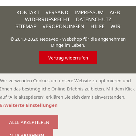
KONTAKT
VERSAND
IMPRESSUM
AGB
WIDERRUFSRECHT
DATENSCHUTZ
SITEMAP
VERORDNUNGEN
HILFE
WIR
© 2013-2026 Neoaveo - Webshop für die angenehmen
Dinge im Leben.
Vertrag widerrufen
Wir verwenden Cookies um unsere Website zu optimieren und
Ihnen das bestmögliche Online-Erlebnis zu bieten. Mit dem Klick
auf "Alle akzeptieren" erklären Sie sich damit einverstanden.
Erweiterte Einstellungen
ALLE AKZEPTIEREN
ALLE ABLEHNEN