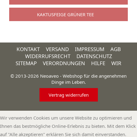
KAKTUSFEIGE GRÜNER TEE
KONTAKT
VERSAND
IMPRESSUM
AGB
WIDERRUFSRECHT
DATENSCHUTZ
SITEMAP
VERORDNUNGEN
HILFE
WIR
© 2013-2026 Neoaveo - Webshop für die angenehmen
Dinge im Leben.
Vertrag widerrufen
Wir verwenden Cookies um unsere Website zu optimieren und
Ihnen das bestmögliche Online-Erlebnis zu bieten. Mit dem Klick
auf "Alle akzeptieren" erklären Sie sich damit einverstanden.