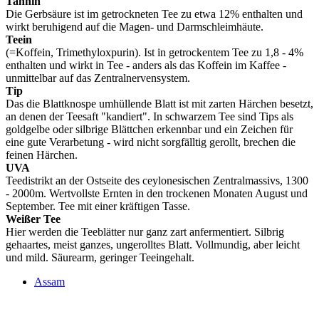
Tannin
Die Gerbsäure ist im getrockneten Tee zu etwa 12% enthalten und
wirkt beruhigend auf die Magen- und Darmschleimhäute.
Teein
(=Koffein, Trimethyloxpurin). Ist in getrockentem Tee zu 1,8 - 4%
enthalten und wirkt in Tee - anders als das Koffein im Kaffee -
unmittelbar auf das Zentralnervensystem.
Tip
Das die Blattknospe umhüllende Blatt ist mit zarten Härchen besetzt,
an denen der Teesaft "kandiert". In schwarzem Tee sind Tips als
goldgelbe oder silbrige Blättchen erkennbar und ein Zeichen für
eine gute Verarbetung - wird nicht sorgfälltig gerollt, brechen die
feinen Härchen.
UVA
Teedistrikt an der Ostseite des ceylonesischen Zentralmassivs, 1300
- 2000m. Wertvollste Ernten in den trockenen Monaten August und
September. Tee mit einer kräftigen Tasse.
Weißer Tee
Hier werden die Teeblätter nur ganz zart anfermentiert. Silbrig
gehaartes, meist ganzes, ungerolltes Blatt. Vollmundig, aber leicht
und mild. Säurearm, geringer Teeingehalt.
Assam