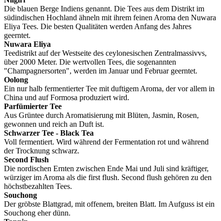
Die blauen Berge Indiens genannt. Die Tees aus dem Distrikt im
südindischen Hochland ähneln mit ihrem feinen Aroma den Nuwara
Eliya Tees. Die besten Qualitäten werden Anfang des Jahres
geerntet.
Nuwara Eliya
Teedistrikt auf der Westseite des ceylonesischen Zentralmassivvs,
über 2000 Meter. Die wertvollen Tees, die sogenannten
"Champagnersorten", werden im Januar und Februar geerntet.
Oolong
Ein nur halb fermentierter Tee mit duftigem Aroma, der vor allem in
China und auf Formosa produziert wird.
Parfümierter Tee
Aus Grüntee durch Aromatisierung mit Blüten, Jasmin, Rosen,
gewonnen und reich an Duft ist.
Schwarzer Tee - Black Tea
Voll fermentiert. Wird während der Fermentation rot und während
der Trocknung schwarz.
Second Flush
Die nordischen Ernten zwischen Ende Mai und Juli sind kräftiger,
würziger im Aroma als die first flush. Second flush gehören zu den
höchstbezahlten Tees.
Souchong
Der gröbste Blattgrad, mit offenem, breiten Blatt. Im Aufguss ist ein
Souchong eher dünn.