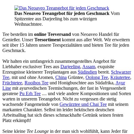
Das Neoaveo Teeangebot für jeden Geschmack
Vom
Spitzentee aus Darjeeling bis zum würzigen
Weihnachtstee.
Tee bestellen im
online Teeversand
von Neoaveo Handel für
Genießer. Unser
Teesortiment
kommt aus aller Welt. Wir erweitern
seit über 15 Jahren unsere Teespezialitäten und bieten Tee für jeden
Geschmack.
Wir halten ein umfangreich zusammengestelltes Angebot für
Liebhaber exclusiver Tees aus
Darjeeling
,
Assam
, exquisite
Erzeugnisse kleinerer Teeplantagen aus
Südindien
bereit.
Schwarzer
Tee
, mit und ohne Aromen,
China
Grüntee,
Oolong Tee
,
Kräutertee
,
Früchtetee
,
Rooibos Tee
und Honigbuschtee aus Südafrika,
Ayur
Line
mit ayurvedischen Teemischungen, der fast in Vergessenheit
geratene
Pu Erh Tee
.... und viele andere Kompositionen und Sorten
warten in unserem Teeangebot. Nicht zu vergessen die stetig
wachsende Fangemeinde von
Gewürztee und Chai Tee
mit seinem
markanten Charakter. Selbst im leider hektischen deutschen
Arbeitsalltag hat sich dieses schmackhafte Getränk seinen festen
Platz erkämpft!
Seine kleine
Tee Lounge
in der man sich wohlfühlt, kann Jeder für