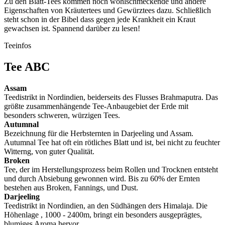
Zu den Blatt-Tees kommen noch wohlschmeckende und andere
Eigenschaften von Kräutertees und Gewürztees dazu. Schließlich
steht schon in der Bibel dass gegen jede Krankheit ein Kraut
gewachsen ist. Spannend darüber zu lesen!
Teeinfos
Tee ABC
Assam
Teedistrikt in Nordindien, beiderseits des Flusses Brahmaputra. Das
größte zusammenhängende Tee-Anbaugebiet der Erde mit
besonders schweren, würzigen Tees.
Autumnal
Bezeichnung für die Herbsternten in Darjeeling und Assam.
Autumnal Tee hat oft ein rötliches Blatt und ist, bei nicht zu feuchter
Witterng, von guter Qualität.
Broken
Tee, der im Herstellungsprozess beim Rollen und Trocknen entsteht
und durch Absiebung gewonnen wird. Bis zu 60% der Ernten
bestehen aus Broken, Fannings, und Dust.
Darjeeling
Teedistrikt in Nordindien, an den Südhängen ders Himalaja. Die
Höhenlage , 1000 - 2400m, bringt ein besonders ausgeprägtes,
blumiges Aroma hervor.