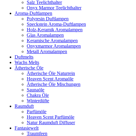
Salz Teelichthalter
Onyx Marmor Teelichthalter
Aroma-Duftlampen
Polyresin Duftlampen
Speckstein Aroma-Duftlampen
Holz-Keramik Aromalampen
Glas Aromalampen
Keramische Aromalampen
Onyxmarmor Aromalampen
Metall Aromalampen
Duftmelts
Wachs Melts
Ätherische Öle
Ätherische Öle Naturrein
Heaven Scent Aromaöle
Ätherische Öle Mischungen
Saunaöle
Chakra Öle
Winterdüfte
Raumduft
Parfümöle
Heaven Scent Parfümöle
Natur Raumduft Diffuser
Fantasiewelt
Traumfeen