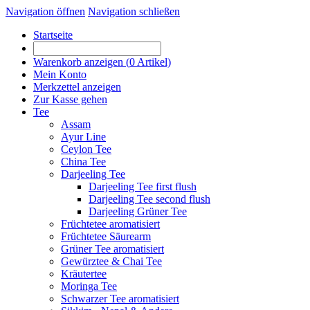
Navigation öffnen
Navigation schließen
Startseite
Warenkorb anzeigen (
0
Artikel)
Mein Konto
Merkzettel anzeigen
Zur Kasse gehen
Tee
Assam
Ayur Line
Ceylon Tee
China Tee
Darjeeling Tee
Darjeeling Tee first flush
Darjeeling Tee second flush
Darjeeling Grüner Tee
Früchtetee aromatisiert
Früchtetee Säurearm
Grüner Tee aromatisiert
Gewürztee & Chai Tee
Kräutertee
Moringa Tee
Schwarzer Tee aromatisiert