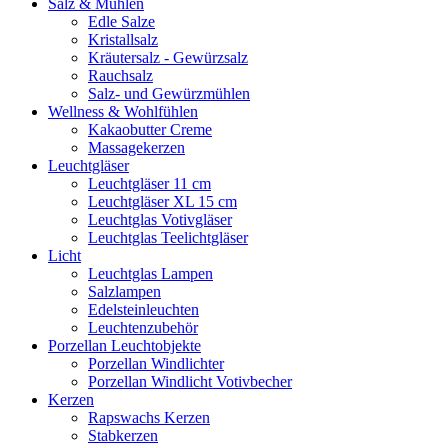
Salz & Mühlen
Edle Salze
Kristallsalz
Kräutersalz - Gewürzsalz
Rauchsalz
Salz- und Gewürzmühlen
Wellness & Wohlfühlen
Kakaobutter Creme
Massagekerzen
Leuchtgläser
Leuchtgläser 11 cm
Leuchtgläser XL 15 cm
Leuchtglas Votivgläser
Leuchtglas Teelichtgläser
Licht
Leuchtglas Lampen
Salzlampen
Edelsteinleuchten
Leuchtenzubehör
Porzellan Leuchtobjekte
Porzellan Windlichter
Porzellan Windlicht Votivbecher
Kerzen
Rapswachs Kerzen
Stabkerzen