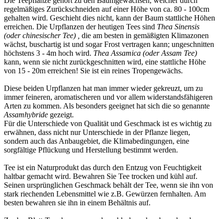
Die Teepflanze gehört zu den Baumgewächsen, welcher durch
regelmäßiges Zurückschneiden auf einer Höhe von ca. 80 - 100cm
gehalten wird. Geschieht dies nicht, kann der Baum stattliche Höhen
erreichen. Die Urpflanzen der heutigen Tees sind
Thea Sinensis
(oder chinesischer Tee) ,
die am besten in gemäßigten Klimazonen
wächst, buschartig ist und sogar Frost vertragen kann; ungeschnitten
höchstens 3 - 4m hoch wird.
Thea Assamica (oder Assam Tee)
kann, wenn sie nicht zurückgeschnitten wird, eine stattliche Höhe
von 15 - 20m erreichen! Sie ist ein reines Tropengewächs.
Diese beiden Urpflanzen hat man immer wieder gekreuzt, um zu
immer feineren, aromatischeren und vor allem widerstandsfähigeren
Arten zu kommen. Als besonders geeignet hat sich die so genannte
Assamhybride
gezeigt.
Für die Unterschiede von Qualität und Geschmack ist es wichtig zu
erwähnen, dass nicht nur Unterschiede in der Pflanze liegen,
sondern auch das Anbaugebiet, die Klimabedingungen, eine
sorgfältige Pflückung und Herstellung bestimmt werden.
Tee ist ein Naturprodukt das durch den Entzug von Feuchtigkeit
haltbar gemacht wird. Bewahren Sie Tee trocken und kühl auf.
Seinen ursprünglichen Geschmack behält der Tee, wenn sie ihn von
stark riechenden Lebensmittel wie z.B. Gewürzen fernhalten. Am
besten bewahren sie ihn in einem Behältnis auf.