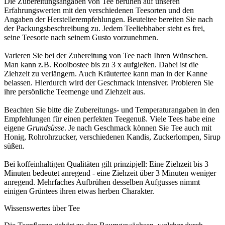
Die Zubereitungsangaben von Tee beruhen auf unseren
Erfahrungswerten mit den verschiedenen Teesorten und den
Angaben der Herstellerempfehlungen. Beuteltee bereiten Sie nach
der Packungsbeschreibung zu. Jedem Teeliebhaber steht es frei,
seine Teesorte nach seinem Gusto vorzunehmen.
Varieren Sie bei der Zubereitung von Tee nach Ihren Wünschen.
Man kann z.B. Rooibostee bis zu 3 x aufgießen. Dabei ist die
Ziehzeit zu verlängern. Auch Kräutertee kann man in der Kanne
belassen. Hierdurch wird der Geschmack intensiver. Probieren Sie
ihre persönliche Teemenge und Ziehzeit aus.
Beachten Sie bitte die Zubereitungs- und Temperaturangaben in den
Empfehlungen für einen perfekten Teegenuß. Viele Tees habe eine
eigene
Grundsüsse
. Je nach Geschmack können Sie Tee auch mit
Honig, Rohrohrzucker, verschiedenen Kandis, Zuckerlompen, Sirup
süßen.
Bei koffeinhaltigen Qualitäten gilt prinzipjell: Eine Ziehzeit bis 3
Minuten bedeutet anregend - eine Ziehzeit über 3 Minuten weniger
anregend. Mehrfaches Aufbrühen desselben Aufgusses nimmt
einigen Grüntees ihren etwas herben Charakter.
Wissenswertes über Tee