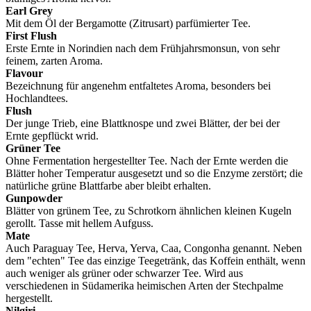
Earl Grey
Mit dem Öl der Bergamotte (Zitrusart) parfümierter Tee.
First Flush
Erste Ernte in Norindien nach dem Frühjahrsmonsun, von sehr
feinem, zarten Aroma.
Flavour
Bezeichnung für angenehm entfaltetes Aroma, besonders bei
Hochlandtees.
Flush
Der junge Trieb, eine Blattknospe und zwei Blätter, der bei der
Ernte gepflückt wrid.
Grüner Tee
Ohne Fermentation hergestellter Tee. Nach der Ernte werden die
Blätter hoher Temperatur ausgesetzt und so die Enzyme zerstört; die
natürliche grüne Blattfarbe aber bleibt erhalten.
Gunpowder
Blätter von grünem Tee, zu Schrotkorn ähnlichen kleinen Kugeln
gerollt. Tasse mit hellem Aufguss.
Mate
Auch Paraguay Tee, Herva, Yerva, Caa, Congonha genannt. Neben
dem "echten" Tee das einzige Teegetränk, das Koffein enthält, wenn
auch weniger als grüner oder schwarzer Tee. Wird aus
verschiedenen in Südamerika heimischen Arten der Stechpalme
hergestellt.
Nilgiri