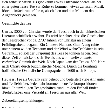
sich selbst schaffen. Es gibt kaum etwas Entspannenderes, als bei
einer guten Tasse Tee zur Ruhe zu kommen, etwas zu lesen, Musik
hören, einfach runterfahren, abschalten und den Moment des
Augenblicks genießen.
Geschichte des Tee
Um ca. 3000 vor Christus wurde der Teestrauch in der chinesischen
Literatur schriftlich erwähnt. Es wird berichtet, dass die Geschichte
der Teestäucher vor ca. 2737 Jahren vor Christus an einem
Frühlingsabend begann. Ein Chinese Namens Shen-Nung ruhte
unter einem wilden Teebaum und der Wind wehteTeeblätter in sein
Getränk.... so soll der Ursprung des Tees begonnen haben. Seit
dieser Zeit entwickelte sich Tee als das wohl weltweit
meist
verbreitete
Getränk der Welt. Nach Japan kam der Tee ca. 500 Jahre
nach Christi durch buddhistische Mönche. Durch die berühmte
holländische
Ostindische Compagnie
um 1600 nach Europa.
Heute ist Tee als Getränk sehr beliebt und begeistert viele Anhänger
und Teeliebhaber. Jedes Jahr kommen neue Teekompositionen
hinzu. In unzähligen Teegeschäften rund um den Erdball finden
Teeliebhaber
eine Vielzahl an Teesorten aus aller Welt.
Zubereitungsempfehlungen