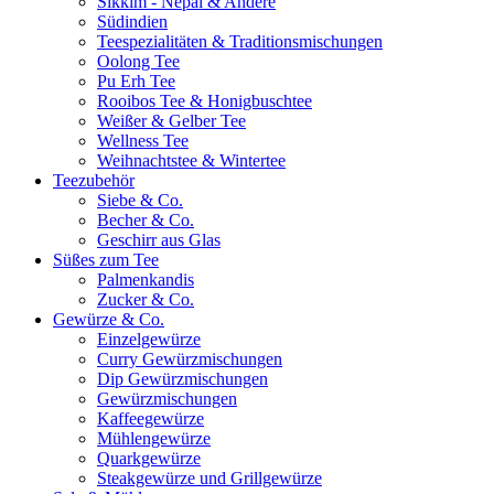
Sikkim - Nepal & Andere
Südindien
Teespezialitäten & Traditionsmischungen
Oolong Tee
Pu Erh Tee
Rooibos Tee & Honigbuschtee
Weißer & Gelber Tee
Wellness Tee
Weihnachtstee & Wintertee
Teezubehör
Siebe & Co.
Becher & Co.
Geschirr aus Glas
Süßes zum Tee
Palmenkandis
Zucker & Co.
Gewürze & Co.
Einzelgewürze
Curry Gewürzmischungen
Dip Gewürzmischungen
Gewürzmischungen
Kaffeegewürze
Mühlengewürze
Quarkgewürze
Steakgewürze und Grillgewürze