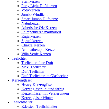
Sternkerzen
Party Light Duftkerzen
Votivkerzen
Jumbo Windlicht
Smart Jumbo Duftkerze
Naturkerzen
Ätherische Öle Kerzen
Stumpenkerze marmoriert
Engelkerzen
Spruchkerzen
Chakra Kerzen
Aromatherapie Kerzen
Villa Verde Kerzen
Teelichter
Teelichter ohne Duft
Maxi Teelichter
Duft Teelichter
Duft Teelichter im Glasbecher
Kerzengläser
Heavy Kerzengläser
Kerzengläser uni und farbig
Kerzengläser mit Verzierungen
Kerzengläser Winter
Teelichthalter
Edelstein Teelichthalter