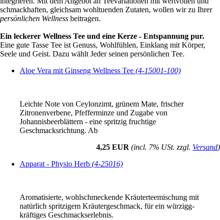
integrieren. Mit dem Angebot an Teevariationen mit wertvollen und
schmackhaften, gleichsam wohltuenden Zutaten, wollen wir zu Ihrer
persönlichen Wellness
beitragen.
Ein leckerer Wellness Tee und eine Kerze - Entspannung pur.
Eine gute Tasse Tee ist Genuss, Wohlfühlen, Einklang mit Körper,
Seele und Geist. Dazu wählt Jeder seinen persönlichen Tee.
Aloe Vera mit Ginseng Wellness Tee
(4-15001-100)
Leichte Note von Ceylonzimt, grünem Mate, frischer
Zitronenverbene, Pfefferminze und Zugabe von
Johannisbeerblättern - eine spritzig fruchtige
Geschmacksrichtung. Ab
4,25 EUR
(incl. 7% USt. zzgl.
Versand
)
Apparat - Physio Herb
(4-25016)
Aromatisierte, wohlschmeckende Kräuterteemischung mit
natürlich spritzigem Kräutergeschmack, für ein würzigg-
kräftiges Geschmackserlebnis.