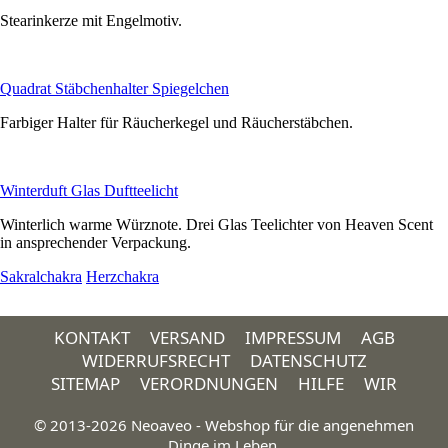
Stearinkerze mit Engelmotiv.
Quadrat Stäbchenhalter Spiegelchen
Farbiger Halter für Räucherkegel und Räucherstäbchen.
Winterduft Glas Duftteelicht
Winterlich warme Würznote. Drei Glas Teelichter von Heaven Scent
in ansprechender Verpackung.
Sakralchakra
Herzchakra
KONTAKT
VERSAND
IMPRESSUM
AGB
WIDERRUFSRECHT
DATENSCHUTZ
SITEMAP
VERORDNUNGEN
HILFE
WIR
© 2013-2026 Neoaveo - Webshop für die angenehmen
Dinge im Leben.