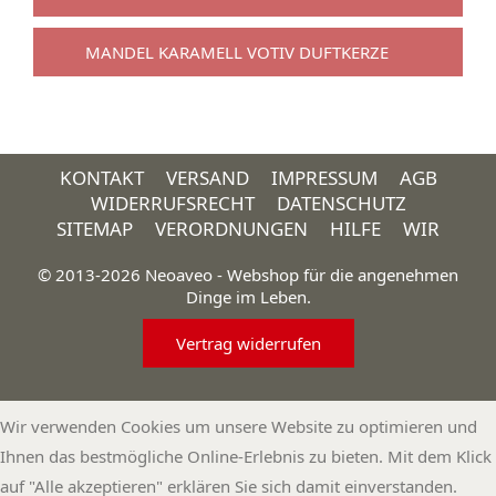
MANDEL KARAMELL VOTIV DUFTKERZE
KONTAKT
VERSAND
IMPRESSUM
AGB
WIDERRUFSRECHT
DATENSCHUTZ
SITEMAP
VERORDNUNGEN
HILFE
WIR
© 2013-2026 Neoaveo - Webshop für die angenehmen
Dinge im Leben.
Vertrag widerrufen
Wir verwenden Cookies um unsere Website zu optimieren und
Ihnen das bestmögliche Online-Erlebnis zu bieten. Mit dem Klick
auf "Alle akzeptieren" erklären Sie sich damit einverstanden.