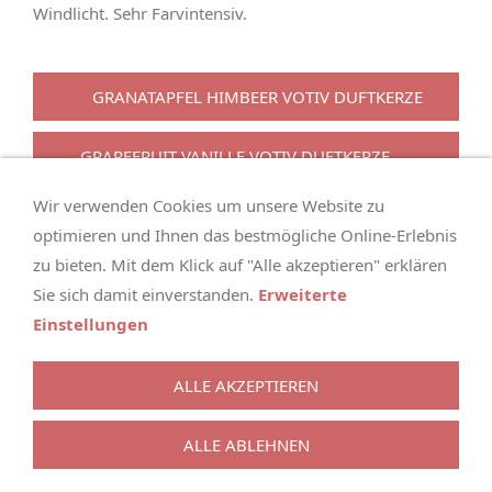
Windlicht. Sehr Farvintensiv.
GRANATAPFEL HIMBEER VOTIV DUFTKERZE
GRAPEFRUIT VANILLE VOTIV DUFTKERZE
Wir verwenden Cookies um unsere Website zu
optimieren und Ihnen das bestmögliche Online-Erlebnis
zu bieten. Mit dem Klick auf "Alle akzeptieren" erklären
KONTAKT
VERSAND
IMPRESSUM
AGB
Sie sich damit einverstanden.
Erweiterte
WIDERRUFSRECHT
DATENSCHUTZ
Einstellungen
SITEMAP
VERORDNUNGEN
HILFE
WIR
© 2013-2026 Neoaveo - Webshop für die angenehmen
ALLE AKZEPTIEREN
Dinge im Leben.
Vertrag widerrufen
ALLE ABLEHNEN