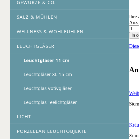
GEWÜRZE & CO.
SALZ & MÜHLEN
Ihre
Anza
WELLNESS & WOHLFÜHLEN
In 
LEUCHTGLÄSER
Dies
Leuchtgläser 11 cm
An
Leuchtgläser XL 15 cm
Leuchtglas Votivgläser
Weih
Leuchtglas Teelichtgläser
Ster
LICHT
Kräu
PORZELLAN LEUCHTOBJEKTE
Zum 