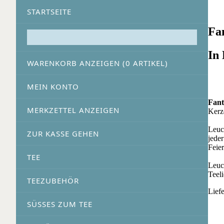
STARTSEITE
Fa
In 
WARENKORB ANZEIGEN (
0
ARTIKEL)
MEIN KONTO
Fant
MERKZETTEL ANZEIGEN
Kerz
Leuc
ZUR KASSE GEHEN
jede
Feie
TEE
Leuch
Teel
TEEZUBEHÖR
Lief
SÜSSES ZUM TEE