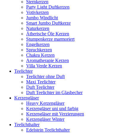
Sternkerzen
Party Light Duftkerzen
Votivkerzen
Jumbo Windlicht
Smart Jumbo Duftkerze
Naturkerzen
Ätherische Öle Kerzen
Stumpenkerze marmoriert
Engelkerzen
Spruchkerzen
Chakra Kerzen
Aromatherapie Kerzen
Villa Verde Kerzen
Teelichter
Teelichter ohne Duft
Maxi Teelichter
Duft Teelichter
Duft Teelichter im Glasbecher
Kerzengläser
Heavy Kerzengläser
Kerzengläser uni und farbig
Kerzengläser mit Verzierungen
Kerzengläser Winter
Teelichthalter
Edelstein Teelichthalter