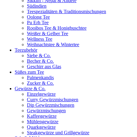
Sikkim - Nepal & Andere
Südindien
Teespezialitäten & Traditionsmischungen
Oolong Tee
Pu Erh Tee
Rooibos Tee & Honigbuschtee
Weißer & Gelber Tee
Wellness Tee
Weihnachtstee & Wintertee
Teezubehör
Siebe & Co.
Becher & Co.
Geschirr aus Glas
Süßes zum Tee
Palmenkandis
Zucker & Co.
Gewürze & Co.
Einzelgewürze
Curry Gewürzmischungen
Dip Gewürzmischungen
Gewürzmischungen
Kaffeegewürze
Mühlengewürze
Quarkgewürze
Steakgewürze und Grillgewürze