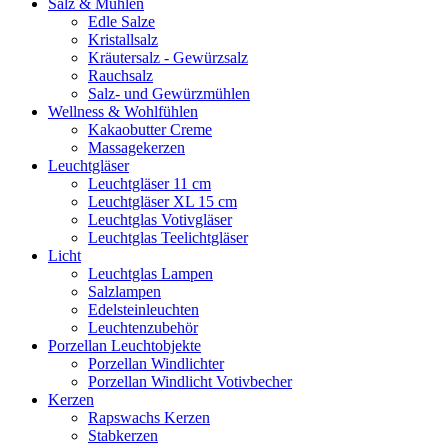
Salz & Mühlen
Edle Salze
Kristallsalz
Kräutersalz - Gewürzsalz
Rauchsalz
Salz- und Gewürzmühlen
Wellness & Wohlfühlen
Kakaobutter Creme
Massagekerzen
Leuchtgläser
Leuchtgläser 11 cm
Leuchtgläser XL 15 cm
Leuchtglas Votivgläser
Leuchtglas Teelichtgläser
Licht
Leuchtglas Lampen
Salzlampen
Edelsteinleuchten
Leuchtenzubehör
Porzellan Leuchtobjekte
Porzellan Windlichter
Porzellan Windlicht Votivbecher
Kerzen
Rapswachs Kerzen
Stabkerzen