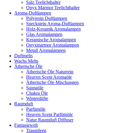
Salz Teelichthalter
Onyx Marmor Teelichthalter
Aroma-Duftlampen
Polyresin Duftlampen
Speckstein Aroma-Duftlampen
Holz-Keramik Aromalampen
Glas Aromalampen
Keramische Aromalampen
Onyxmarmor Aromalampen
Metall Aromalampen
Duftmelts
Wachs Melts
Ätherische Öle
Ätherische Öle Naturrein
Heaven Scent Aromaöle
Ätherische Öle Mischungen
Saunaöle
Chakra Öle
Winterdüfte
Raumduft
Parfümöle
Heaven Scent Parfümöle
Natur Raumduft Diffuser
Fantasiewelt
Traumfeen