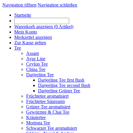
Navigation öffnen
Navigation schließen
Startseite
Warenkorb anzeigen (
0
Artikel)
Mein Konto
Merkzettel anzeigen
Zur Kasse gehen
Tee
Assam
Ayur Line
Ceylon Tee
China Tee
Darjeeling Tee
Darjeeling Tee first flush
Darjeeling Tee second flush
Darjeeling Grüner Tee
Früchtetee aromatisiert
Früchtetee Säurearm
Grüner Tee aromatisiert
Gewürztee & Chai Tee
Kräutertee
Moringa Tee
Schwarzer Tee aromatisiert