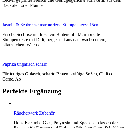
Lecker gegrilltes Fleisch und Geflügelgerichte vom Grill, aus dem
Backofen oder Pfanne.
Jasmin & Seabreeze marmorierte Stumpenkerze 15cm
Frische Seebrise mit frischem Blütenduft. Marmorierte
Stumpenkerze mit Duft, hergestellt aus nachwachsendem,
pflanzlichem Wachs.
Paprika ungarisch scharf
Für feuriges Gulasch, scharfe Braten, kräftige Soßen, Chili con
Carne. Ab
Perfekte Ergänzung
Räucherwerk Zubehör
Holz, Keramik, Glas, Polyresin und Speckstein lassen der
Fantasie für Formen und Farbe an Räuchertellern, Schiffchen,