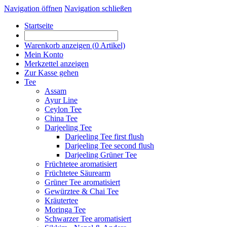
Navigation öffnen
Navigation schließen
Startseite
Warenkorb anzeigen (
0
Artikel)
Mein Konto
Merkzettel anzeigen
Zur Kasse gehen
Tee
Assam
Ayur Line
Ceylon Tee
China Tee
Darjeeling Tee
Darjeeling Tee first flush
Darjeeling Tee second flush
Darjeeling Grüner Tee
Früchtetee aromatisiert
Früchtetee Säurearm
Grüner Tee aromatisiert
Gewürztee & Chai Tee
Kräutertee
Moringa Tee
Schwarzer Tee aromatisiert