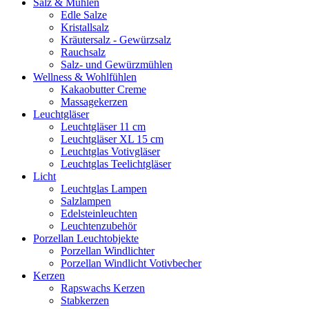
Salz & Mühlen
Edle Salze
Kristallsalz
Kräutersalz - Gewürzsalz
Rauchsalz
Salz- und Gewürzmühlen
Wellness & Wohlfühlen
Kakaobutter Creme
Massagekerzen
Leuchtgläser
Leuchtgläser 11 cm
Leuchtgläser XL 15 cm
Leuchtglas Votivgläser
Leuchtglas Teelichtgläser
Licht
Leuchtglas Lampen
Salzlampen
Edelsteinleuchten
Leuchtenzubehör
Porzellan Leuchtobjekte
Porzellan Windlichter
Porzellan Windlicht Votivbecher
Kerzen
Rapswachs Kerzen
Stabkerzen