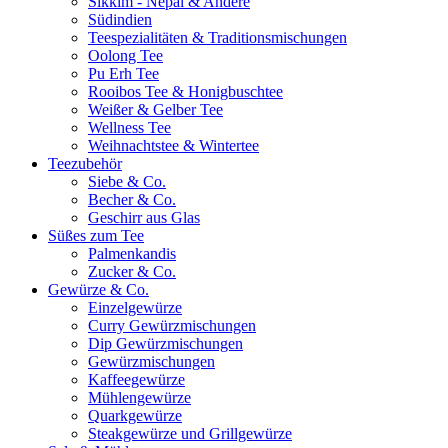
Sikkim - Nepal & Andere
Südindien
Teespezialitäten & Traditionsmischungen
Oolong Tee
Pu Erh Tee
Rooibos Tee & Honigbuschtee
Weißer & Gelber Tee
Wellness Tee
Weihnachtstee & Wintertee
Teezubehör
Siebe & Co.
Becher & Co.
Geschirr aus Glas
Süßes zum Tee
Palmenkandis
Zucker & Co.
Gewürze & Co.
Einzelgewürze
Curry Gewürzmischungen
Dip Gewürzmischungen
Gewürzmischungen
Kaffeegewürze
Mühlengewürze
Quarkgewürze
Steakgewürze und Grillgewürze