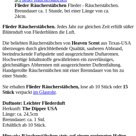
Flieder Räucherstäbchen
Flieder - Räucherstäbchen.
Brenndauer ca. 1 Stunde, bei einer Länge von ca.
24cm.
Flieder Räucherstäbchen.
Jedes Jahr zur gleichen Zeit erfüllt süßer
Blütenduft von Fliederblüten die Luft.
Die beliebten Räucherstäbchen von
Heaven Scent
aus Texas-USA
überzeugen durch gleichbleibende Qualität, sauberen Abbrand,
beeindruckende Farbpalette und ausgezeichnete Duftaromen.
Hochwertige Inhaltsstoffe gewährleisten ein zuverlässiges,
gleichmäßiges Abbrennen mit ausgezeichneter Duftentfaltung.
Handgerollte Räucherstäbchen mit einer Brenndauer von bis zu
einer Stunde.
Sie erhalten
Flieder Räucherstäbchen,
lose ab 10 Stück oder
15
Stück
verpackt
im Glasrohr
.
Duftnote: Leichter Fliederduft
Herkunft:
The Dipper USA
Länge: ca. 24,5cm
Brenndauer: ca. 1 Std.
Erhältlich ab 10 Stück.
Hinweis: Räucherstäbchen stets auf einem geeigneten Halter