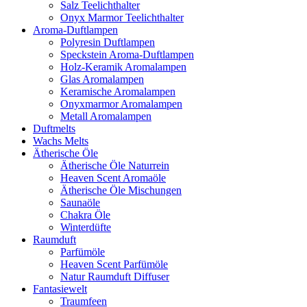
Salz Teelichthalter
Onyx Marmor Teelichthalter
Aroma-Duftlampen
Polyresin Duftlampen
Speckstein Aroma-Duftlampen
Holz-Keramik Aromalampen
Glas Aromalampen
Keramische Aromalampen
Onyxmarmor Aromalampen
Metall Aromalampen
Duftmelts
Wachs Melts
Ätherische Öle
Ätherische Öle Naturrein
Heaven Scent Aromaöle
Ätherische Öle Mischungen
Saunaöle
Chakra Öle
Winterdüfte
Raumduft
Parfümöle
Heaven Scent Parfümöle
Natur Raumduft Diffuser
Fantasiewelt
Traumfeen