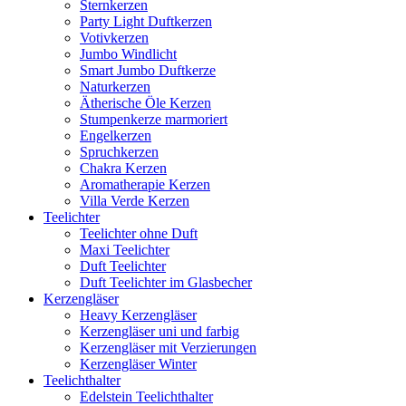
Sternkerzen
Party Light Duftkerzen
Votivkerzen
Jumbo Windlicht
Smart Jumbo Duftkerze
Naturkerzen
Ätherische Öle Kerzen
Stumpenkerze marmoriert
Engelkerzen
Spruchkerzen
Chakra Kerzen
Aromatherapie Kerzen
Villa Verde Kerzen
Teelichter
Teelichter ohne Duft
Maxi Teelichter
Duft Teelichter
Duft Teelichter im Glasbecher
Kerzengläser
Heavy Kerzengläser
Kerzengläser uni und farbig
Kerzengläser mit Verzierungen
Kerzengläser Winter
Teelichthalter
Edelstein Teelichthalter