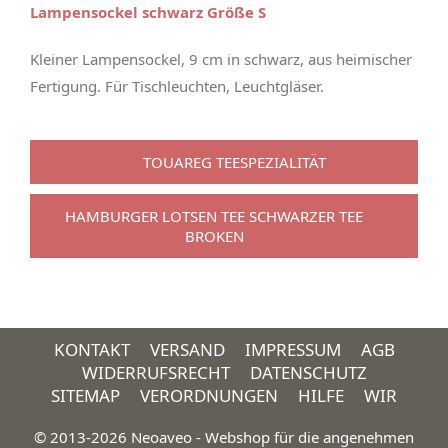
Lampensockel schwarz Größe S
Kleiner Lampensockel, 9 cm in schwarz, aus heimischer
Fertigung. Für Tischleuchten, Leuchtgläser.
TOUAREG TEESPEZIALITÄT
HAMBURGER LOTSEN TEE SCHWARZER TEE
BROKEN
KONTAKT
VERSAND
IMPRESSUM
AGB
WIDERRUFSRECHT
DATENSCHUTZ
SITEMAP
VERORDNUNGEN
HILFE
WIR
© 2013-2026 Neoaveo - Webshop für die angenehmen