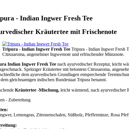
ipura - Indian Ingwer Fresh Tee
urvedischer Kräutertee mit Frischenote
Tripura - Indian Ingwer Fresh Tee
Tripura - Indian Ingwer Fresh Tee
Citrusaroma, angenehmer Ingwernote und erfrischender Miinznote.
ura Indian Ingwer Fresh Tee
nach ayurvedischer Rezeptur, leicht w
usgeschmack. Spritziger Kräutertee mit betontem Citrusaroma, angeneh
rschiedliche dem ayurvedischen Grundlagen entsprechende Teemischu
 dem gleichnamigen indischen Bundestaat Tripura benannt.
ischende
Kräutertee -Mischung,
leicht wärmend, nach ayurvedischer 
ten - Zubereitung
ten:
Ingwer, Lemongras, Zitronenschalen, Süßholz, Pfefferminze, Rosa Pfeff
reitung: