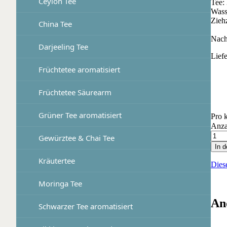
Ceylon Tee
Tee: 
Wass
Zieh
China Tee
Nach
Darjeeling Tee
Lief
Früchtetee aromatisiert
Früchtetee Säurearm
Grüner Tee aromatisiert
Pro 
Anza
Gewürztee & Chai Tee
In 
Kräutertee
Dies
Moringa Tee
An
Schwarzer Tee aromatisiert