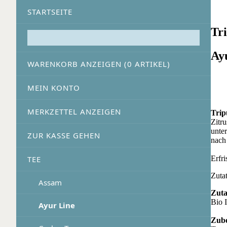
STARTSEITE
Tr
Ay
WARENKORB ANZEIGEN (
0
ARTIKEL)
MEIN KONTO
MERKZETTEL ANZEIGEN
Trip
Zitr
unte
ZUR KASSE GEHEN
nach
Erfr
TEE
Zuta
Assam
Zuta
Bio 
Ayur Line
Zube