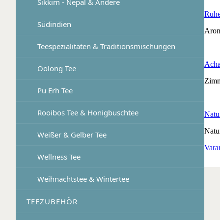
Sikkim - Nepal & Andere
Ruhe
Südindien
Arom
Teespezialitäten & Traditionsmischungen
Acha
Oolong Tee
Zimm
Pu Erh Tee
Rooibos Tee & Honigbuschtee
Natu
Natur
Weißer & Gelber Tee
Vara
Wellness Tee
Weihnachtstee & Wintertee
TEEZUBEHÖR