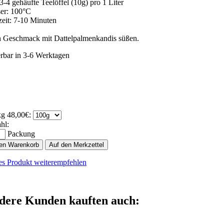
3-4 gehäufte Teelöffel (10g) pro 1 Liter
er: 100°C
zeit: 7-10 Minuten
 Geschmack mit Dattelpalmenkandis süßen.
erbar in 3-6 Werktagen
kg 48,00€:
hl:
Packung
den Warenkorb
Auf den Merkzettel
es Produkt weiterempfehlen
dere Kunden kauften auch: