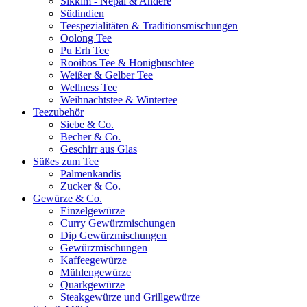
Sikkim - Nepal & Andere
Südindien
Teespezialitäten & Traditionsmischungen
Oolong Tee
Pu Erh Tee
Rooibos Tee & Honigbuschtee
Weißer & Gelber Tee
Wellness Tee
Weihnachtstee & Wintertee
Teezubehör
Siebe & Co.
Becher & Co.
Geschirr aus Glas
Süßes zum Tee
Palmenkandis
Zucker & Co.
Gewürze & Co.
Einzelgewürze
Curry Gewürzmischungen
Dip Gewürzmischungen
Gewürzmischungen
Kaffeegewürze
Mühlengewürze
Quarkgewürze
Steakgewürze und Grillgewürze