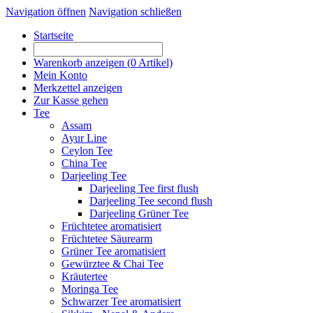
Navigation öffnen
Navigation schließen
Startseite
Warenkorb anzeigen (
0
Artikel)
Mein Konto
Merkzettel anzeigen
Zur Kasse gehen
Tee
Assam
Ayur Line
Ceylon Tee
China Tee
Darjeeling Tee
Darjeeling Tee first flush
Darjeeling Tee second flush
Darjeeling Grüner Tee
Früchtetee aromatisiert
Früchtetee Säurearm
Grüner Tee aromatisiert
Gewürztee & Chai Tee
Kräutertee
Moringa Tee
Schwarzer Tee aromatisiert