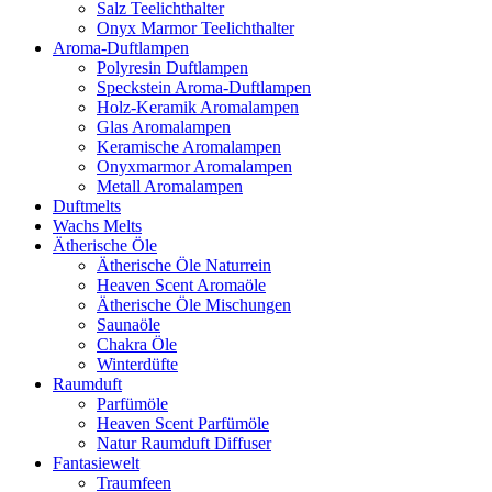
Salz Teelichthalter
Onyx Marmor Teelichthalter
Aroma-Duftlampen
Polyresin Duftlampen
Speckstein Aroma-Duftlampen
Holz-Keramik Aromalampen
Glas Aromalampen
Keramische Aromalampen
Onyxmarmor Aromalampen
Metall Aromalampen
Duftmelts
Wachs Melts
Ätherische Öle
Ätherische Öle Naturrein
Heaven Scent Aromaöle
Ätherische Öle Mischungen
Saunaöle
Chakra Öle
Winterdüfte
Raumduft
Parfümöle
Heaven Scent Parfümöle
Natur Raumduft Diffuser
Fantasiewelt
Traumfeen