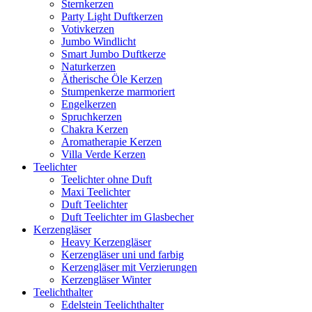
Sternkerzen
Party Light Duftkerzen
Votivkerzen
Jumbo Windlicht
Smart Jumbo Duftkerze
Naturkerzen
Ätherische Öle Kerzen
Stumpenkerze marmoriert
Engelkerzen
Spruchkerzen
Chakra Kerzen
Aromatherapie Kerzen
Villa Verde Kerzen
Teelichter
Teelichter ohne Duft
Maxi Teelichter
Duft Teelichter
Duft Teelichter im Glasbecher
Kerzengläser
Heavy Kerzengläser
Kerzengläser uni und farbig
Kerzengläser mit Verzierungen
Kerzengläser Winter
Teelichthalter
Edelstein Teelichthalter