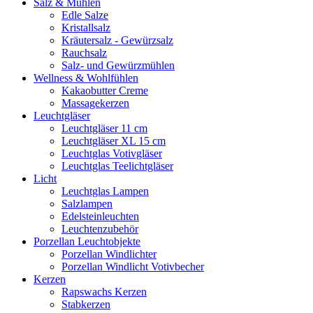
Salz & Mühlen
Edle Salze
Kristallsalz
Kräutersalz - Gewürzsalz
Rauchsalz
Salz- und Gewürzmühlen
Wellness & Wohlfühlen
Kakaobutter Creme
Massagekerzen
Leuchtgläser
Leuchtgläser 11 cm
Leuchtgläser XL 15 cm
Leuchtglas Votivgläser
Leuchtglas Teelichtgläser
Licht
Leuchtglas Lampen
Salzlampen
Edelsteinleuchten
Leuchtenzubehör
Porzellan Leuchtobjekte
Porzellan Windlichter
Porzellan Windlicht Votivbecher
Kerzen
Rapswachs Kerzen
Stabkerzen