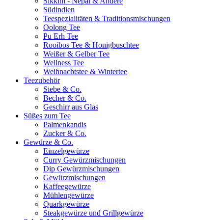
Sikkim - Nepal & Andere
Südindien
Teespezialitäten & Traditionsmischungen
Oolong Tee
Pu Erh Tee
Rooibos Tee & Honigbuschtee
Weißer & Gelber Tee
Wellness Tee
Weihnachtstee & Wintertee
Teezubehör
Siebe & Co.
Becher & Co.
Geschirr aus Glas
Süßes zum Tee
Palmenkandis
Zucker & Co.
Gewürze & Co.
Einzelgewürze
Curry Gewürzmischungen
Dip Gewürzmischungen
Gewürzmischungen
Kaffeegewürze
Mühlengewürze
Quarkgewürze
Steakgewürze und Grillgewürze