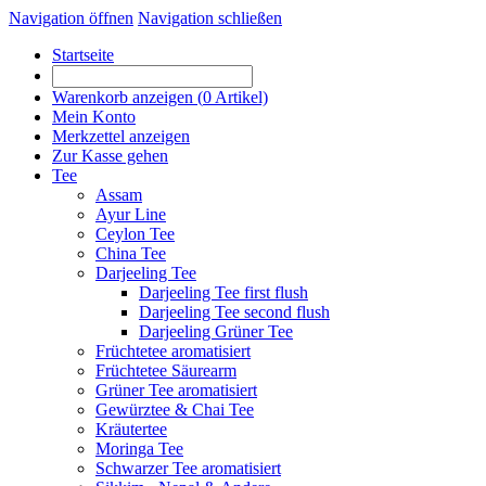
Navigation öffnen
Navigation schließen
Startseite
Warenkorb anzeigen (
0
Artikel)
Mein Konto
Merkzettel anzeigen
Zur Kasse gehen
Tee
Assam
Ayur Line
Ceylon Tee
China Tee
Darjeeling Tee
Darjeeling Tee first flush
Darjeeling Tee second flush
Darjeeling Grüner Tee
Früchtetee aromatisiert
Früchtetee Säurearm
Grüner Tee aromatisiert
Gewürztee & Chai Tee
Kräutertee
Moringa Tee
Schwarzer Tee aromatisiert