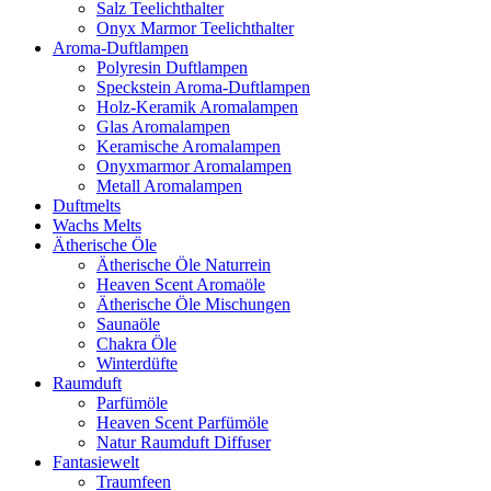
Salz Teelichthalter
Onyx Marmor Teelichthalter
Aroma-Duftlampen
Polyresin Duftlampen
Speckstein Aroma-Duftlampen
Holz-Keramik Aromalampen
Glas Aromalampen
Keramische Aromalampen
Onyxmarmor Aromalampen
Metall Aromalampen
Duftmelts
Wachs Melts
Ätherische Öle
Ätherische Öle Naturrein
Heaven Scent Aromaöle
Ätherische Öle Mischungen
Saunaöle
Chakra Öle
Winterdüfte
Raumduft
Parfümöle
Heaven Scent Parfümöle
Natur Raumduft Diffuser
Fantasiewelt
Traumfeen