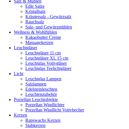
Salz & Mühlen
Edle Salze
Kristallsalz
Kräutersalz - Gewürzsalz
Rauchsalz
Salz- und Gewürzmühlen
Wellness & Wohlfühlen
Kakaobutter Creme
Massagekerzen
Leuchtgläser
Leuchtgläser 11 cm
Leuchtgläser XL 15 cm
Leuchtglas Votivgläser
Leuchtglas Teelichtgläser
Licht
Leuchtglas Lampen
Salzlampen
Edelsteinleuchten
Leuchtenzubehör
Porzellan Leuchtobjekte
Porzellan Windlichter
Porzellan Windlicht Votivbecher
Kerzen
Rapswachs Kerzen
Stabkerzen