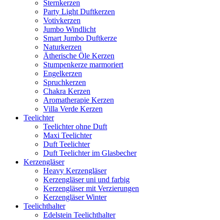
Sternkerzen
Party Light Duftkerzen
Votivkerzen
Jumbo Windlicht
Smart Jumbo Duftkerze
Naturkerzen
Ätherische Öle Kerzen
Stumpenkerze marmoriert
Engelkerzen
Spruchkerzen
Chakra Kerzen
Aromatherapie Kerzen
Villa Verde Kerzen
Teelichter
Teelichter ohne Duft
Maxi Teelichter
Duft Teelichter
Duft Teelichter im Glasbecher
Kerzengläser
Heavy Kerzengläser
Kerzengläser uni und farbig
Kerzengläser mit Verzierungen
Kerzengläser Winter
Teelichthalter
Edelstein Teelichthalter