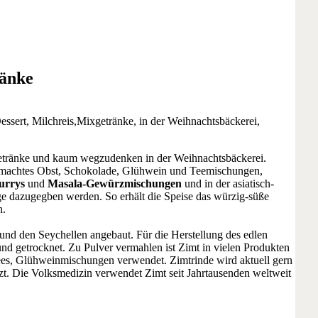
ränke
essert, Milchreis,Mixgetränke, in der Weihnachtsbäckerei,
getränke und kaum wegzudenken in der Weihnachtsbäckerei.
ngemachtes Obst, Schokolade, Glühwein und Teemischungen,
urrys
und
Masala-Gewürzmischungen
und in der asiatisch-
e dazugegben werden. So erhält die Speise das würzig-süße
n.
nd den Seychellen angebaut. Für die Herstellung des edlen
nd getrocknet. Zu Pulver vermahlen ist Zimt in vielen Produkten
ees, Glühweinmischungen verwendet. Zimtrinde wird aktuell gern
tzt. Die Volksmedizin verwendet Zimt seit Jahrtausenden weltweit