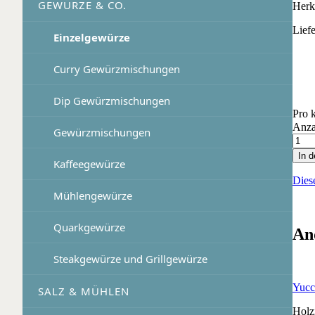
GEWÜRZE & CO.
Herk
Lief
Einzelgewürze
Curry Gewürzmischungen
Dip Gewürzmischungen
Pro 
Anza
Gewürzmischungen
In 
Kaffeegewürze
Dies
Mühlengewürze
Quarkgewürze
An
Steakgewürze und Grillgewürze
Yucc
SALZ & MÜHLEN
Holz