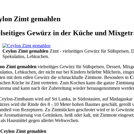
ylon Zimt gemahlen
elseitiges Gewürz in der Küche und Mixget
Ceylon Zimt gemahlen
Zimt - vielseitiges Gewürz für Süßspeisen, D
Spekulatius, Lebkuchen.
on Zimt gemahlen
vielseitiges Gewürz für Süßspeisen, Dessert, Mix
ulatius, Lebkuchen, der nicht nur bei Kindern beliebte Milchreis, ei
lten mit dem edlen Gewürz die schmackhafte Zimtnote. Besonders in
C
ischen Küche ist Zimt vertreten. Zum Kochen kann die ganze Zimtstang
aroma und kann nach der Zubereitung wieder herausgenommen werde
Ceylon-Zimtbaum wird auf Sri Lanka, in Südostasien, auf Madagaskar u
rzes wird die Rinde des 8 - 10 Meter hohen Baumes geschält, gerollt u
andteil von Rezepturen. Zu Zimtstücken geschrotet wird er in Gewürzt
die Aromatisierung von Getränken, heiß oder kalt, mit Zimtnote eingese
 als Hausmittel gegen allerlei Wehwechen.
:
Ceylon Zimt gemahlen