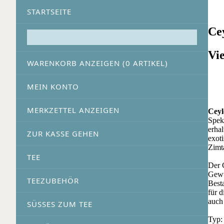
STARTSEITE
Ce
Vi
WARENKORB ANZEIGEN (
0
ARTIKEL)
MEIN KONTO
MERKZETTEL ANZEIGEN
Ceyl
Spek
erha
ZUR KASSE GEHEN
exot
Zimt
TEE
Der 
Gewü
TEEZUBEHÖR
Best
für 
auch
SÜSSES ZUM TEE
Typ